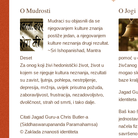
O Mudrosti
O Jogi
Mudraci su objasnili da se
njegovanjem kulture znanja
postiže jedan, a njegovanjem
kulture neznanja drugi rezultat.
~Sri Ishopanishad, Mantra
Deset
pomoć u d
Za onog koji živi hedonistički život, život u
živčanog 
kojem se njeguje kultura neznanja, rezultati
mogao slo
su zavist, ljutnja, pohlepa, nestrpljenje,
baze kral
depresija, mržnja, uvijek prisutna požuda,
Jagad Gur
zaboravljivost, frustracija, nezadovoljstvo,
identiteta
dvoličnost, strah od smrti, i tako dalje.
Baš kao š
Citati Jagad Guru-a Chris Butler-a
jednostav
(Siddhaswarupananda Paramahamsa)
načela fiz
© Zaklada znanosti identiteta
savršeno 