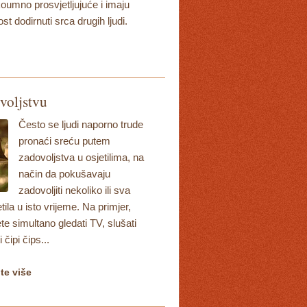
oumno prosvjetljujuće i imaju
t dodirnuti srca drugih ljudi.
voljstvu
Često se ljudi naporno trude
pronaći sreću putem
zadovoljstva u osjetilima, na
način da pokušavaju
zadovoljiti nekoliko ili sva
tila u isto vrijeme. Na primjer,
e simultano gledati TV, slušati
i čipi čips...
jte više