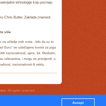
aterijalne tehnologije koju poznaju
u Chris Butler, Zaklada znanosti
jte više
 za učitelje svih vrsta - bilo da su to
ad Guru" se uobičajeno koristi za joga
ičitih nacionalnosti, vjere, itd. Međutim,
su relevantna, i mogu se primijeniti, u
dnost, nacionalnosti ili sektu.
tion
. All rights reserved
Accept