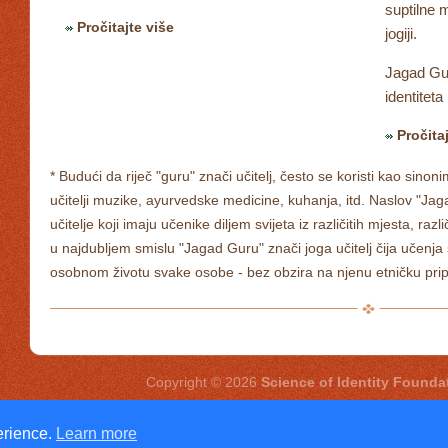
suptilne m
Pročitajte više
jogiji.
Jagad Gur
identiteta
Pročita
* Budući da riječ "guru" znači učitelj, često se koristi kao sinonim
učitelji muzike, ayurvedske medicine, kuhanja, itd. Naslov "Jag
učitelje koji imaju učenike diljem svijeta iz različitih mjesta, razl
u najdubljem smislu "Jagad Guru" znači joga učitelj čija učenja 
osobnom životu svake osobe - bez obzira na njenu etničku pripa
Copyright © 2026
Science of Identity Founda
erience.
Learn more