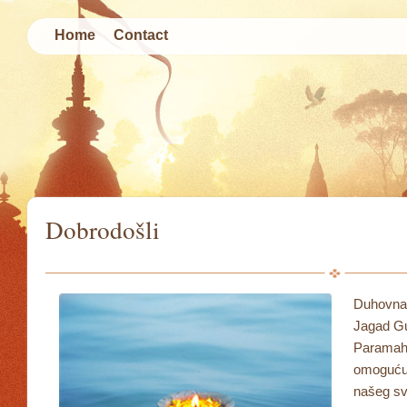
Home
Contact
Dobrodošli
Duhovna 
Jagad G
Paramaha
omoguću
našeg sv