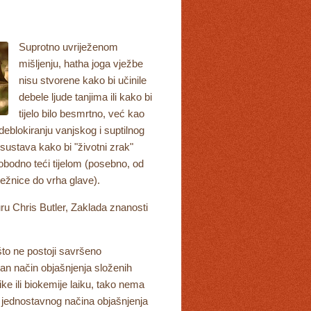
Suprotno uvriježenom
mišljenju, hatha joga vježbe
nisu stvorene kako bi učinile
debele ljude tanjima ili kako bi
tijelo bilo besmrtno, već kao
eblokiranju vanjskog i suptilnog
sustava kako bi "životni zrak"
bodno teći tijelom (posebno, od
ježnice do vrha glave).
u Chris Butler, Zaklada znanosti
to ne postoji savršeno
an način objašnjenja složenih
ike ili biokemije laiku, tako nema
jednostavnog načina objašnjenja