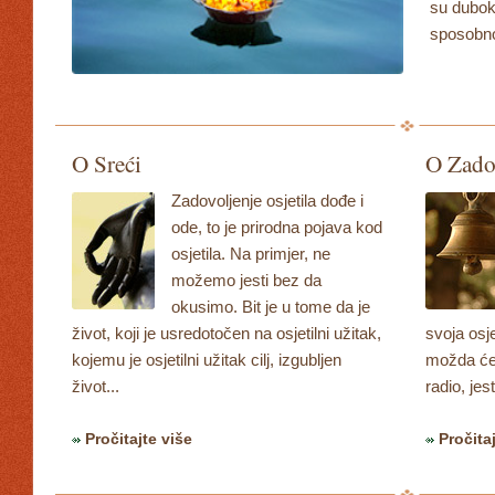
su dubok
sposobnos
O Sreći
O Zado
Zadovoljenje osjetila dođe i
ode, to je prirodna pojava kod
osjetila. Na primjer, ne
možemo jesti bez da
okusimo. Bit je u tome da je
život, koji je usredotočen na osjetilni užitak,
svoja osje
kojemu je osjetilni užitak cilj, izgubljen
možda ćet
život...
radio, jest
Pročitajte više
Pročita