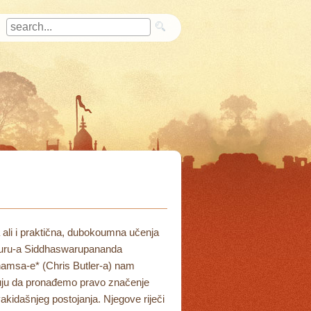
ali i praktična, dubokoumna učenja
uru-a Siddhaswarupananda
msa-e* (Chris Butler-a) nam
ju da pronađemo pravo značenje
akidašnjeg postojanja. Njegove riječi